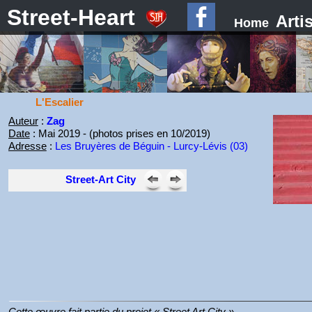
Street-Heart
Arti
Home
L'Escalier
Auteur
:
Zag
Date
: Mai 2019 - (photos prises en 10/2019)
Adresse
:
Les Bruyères de Béguin - Lurcy-Lévis (03)
Street-Art City
Cette œuvre fait partie du projet « Street Art City ».