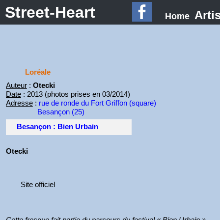
Street-Heart
Arti
Home
Loréale
Auteur
:
Otecki
Date
: 2013 (photos prises en 03/2014)
Adresse
:
rue de ronde du Fort Griffon (square)
Besançon (25)
Besançon : Bien Urbain
Otecki
Site officiel
Cette fresque fait partie du parcours du festival « Bien Urbain ».