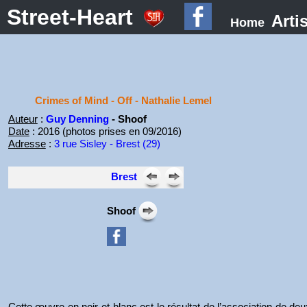
Street-Heart
Arti
Home
Crimes of Mind - Off - Nathalie Lemel
Auteur
:
Guy Denning
- Shoof
Date
: 2016 (photos prises en 09/2016)
Adresse
:
3 rue Sisley - Brest (29)
Brest
Shoof
Cette œuvre en noir et blanc est le résultat de l’association de deux