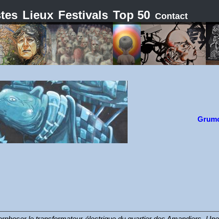
stes
Lieux
Festivals
Top 50
Contact
Grum
ser le transformateur électrique du quartier des Amandiers. Une prem