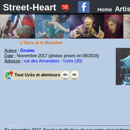
Street-Heart
Arti
Home
L'Ours et le Manchot
Auteur
:
Grumo
Date
: Novembre 2017 (photos prises en 08/2018)
Adresse
:
rue des Amandiers - Uzès (30)
Tout Uzès et alentours
En novembre 2017, Swed a invité deux de ses potes pour métamorpho