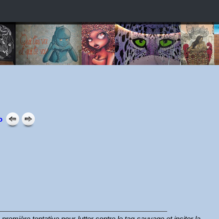
o
ière tentative pour lutter contre le tag sauvage et inciter la