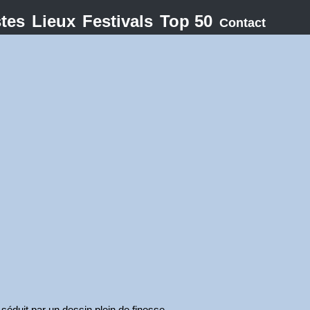
stes
Lieux
Festivals
Top 50
Contact
 séduit par un dessin plein de finesse.