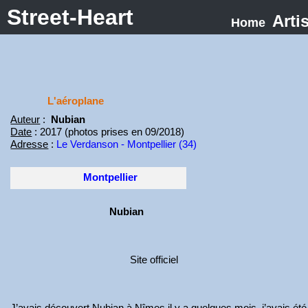
Street-Heart
Arti
Home
L'aéroplane
Auteur
:
Nubian
Date
: 2017 (photos prises en 09/2018)
Adresse
:
Le Verdanson - Montpellier (34)
Montpellier
Nubian
Site officiel
J’avais découvert Nubian à Nîmes il y a quelques mois, j’avais été