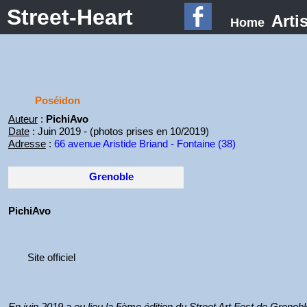
Street-Heart
Arti
Home
Poséidon
Auteur
:
PichiAvo
Date
: Juin 2019 - (photos prises en 10/2019)
Adresse
:
66 avenue Aristide Briand - Fontaine (38)
Grenoble
PichiAvo
Site officiel
En juin 2019 a eu lieu la 5ème édition du Street Art Fest de Grenobl