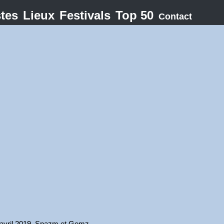
stes
Lieux
Festivals
Top 50
Contact
’avril 2019, Spazm et Gomz.