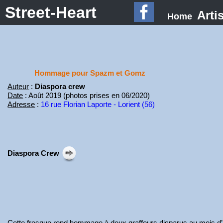
Street-Heart
Arti
Home
Hommage pour Spazm et Gomz
Auteur
:
Diaspora crew
Date
: Août 2019 (photos prises en 06/2020)
Adresse
:
16 rue Florian Laporte - Lorient (56)
Diaspora Crew
Cette fresque rend hommage à deux graffeurs disparus au mois d