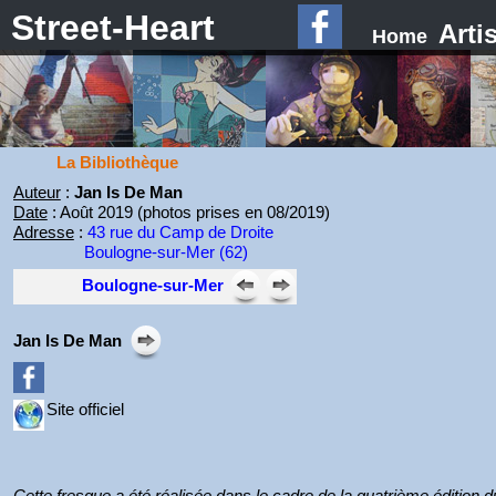
Street-Heart
Arti
Home
La Bibliothèque
Auteur
:
Jan Is De Man
Date
: Août 2019 (photos prises en 08/2019)
Adresse
:
43 rue du Camp de Droite
Boulogne-sur-Mer (62)
Boulogne-sur-Mer
Jan Is De Man
Site officiel
Cette fresque a été réalisée dans le cadre de la quatrième édition du