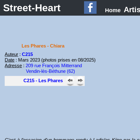
Street-Heart
Arti
Home
Les Phares - Chiara
Auteur
:
C215
Date
: Mars 2023 (photos prises en 08/2025)
Adresse
:
209 rue François Mitterrand
Vendin-lès-Béthune (62)
C215 - Les Phares
C’est à l’occasion d’un hommage rendu à Ladislas Kijno par la