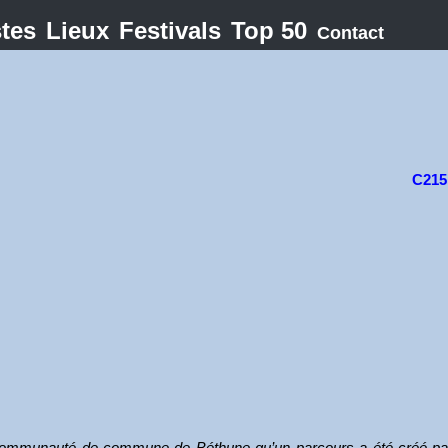
stes
Lieux
Festivals
Top 50
Contact
C215
 communauté de commune de Béthune qu’un parcours a été créé par C