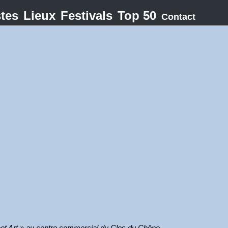
stes
Lieux
Festivals
Top 50
Contact
treet Art » au centre commercial du Clos du Chêne.