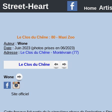
Street-Heart
Arti
Home
Le Clos du Chêne : 80 - Maxi Zoo
Auteur
:
Wone
Date
: Juin 2023 (photos prises en 06/2023)
Adresse
:
Le Clos du Chêne - Montévrain (77)
Le Clos du Chêne
Wone
Site officiel
Cette fresque fait partie de la cinquième phase de l’opération « S