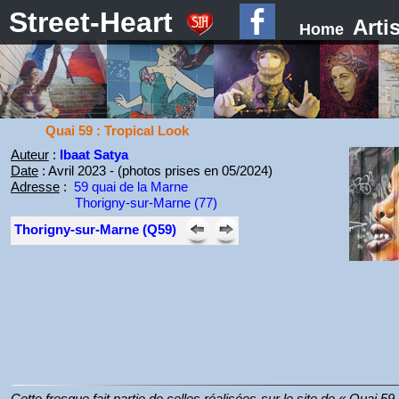
Street-Heart
Arti
Home
Quai 59 : Tropical Look
Auteur
:
Ibaat Satya
Date
: Avril 2023 - (photos prises en 05/2024)
Adresse
:
59 quai de la Marne
Thorigny-sur-Marne (77)
Thorigny-sur-Marne (Q59)
Cette fresque fait partie de celles réalisées sur le site de « Quai 59