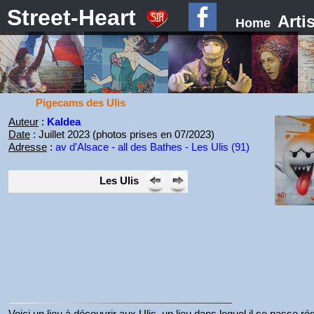
Street-Heart
Arti
Home
Pigecams des Ulis
Auteur
:
Kaldea
Date
: Juillet 2023 (photos prises en 07/2023)
Adresse
:
av d'Alsace - all des Bathes - Les Ulis (91)
Les Ulis
Voici un lieu à découvrir aux Ulis, un lieu dans lequel il se passe 