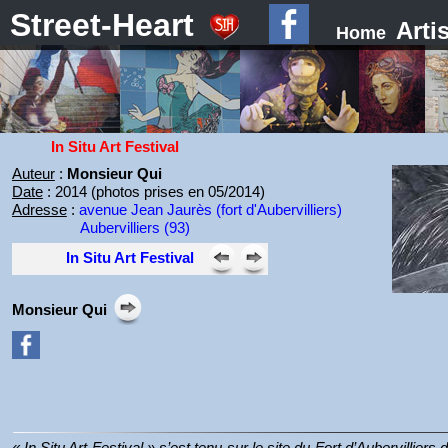
Street-Heart
Arti
Home
In Situ Art Festival
Auteur
:
Monsieur Qui
Date
: 2014 (photos prises en 05/2014)
Adresse
:
avenue Jean Jaurès (fort d'Aubervilliers)
Aubervilliers (93)
In Situ Art Festival
Monsieur Qui
« In Situ Art Festival » s’est tenu sur le site du Fort d’Aubervilliers