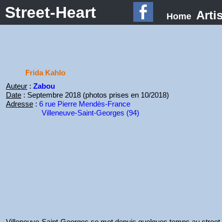
Street-Heart
Arti
Home
Frida Kahlo
Auteur
:
Zabou
Date
: Septembre 2018 (photos prises en 10/2018)
Adresse
:
6 rue Pierre Mendès-France
Villeneuve-Saint-Georges (94)
Villeneuve-Saint-Georges se met depuis quelques temps au street-a