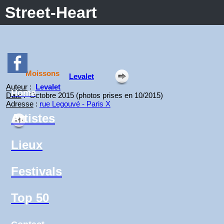
Street-Heart
Moissons
Levalet
Auteur
:
Levalet
Home
Date
: Octobre 2015 (photos prises en 10/2015)
Adresse
:
rue Legouvé - Paris X
Artistes
Lieux
Festivals
Top 50