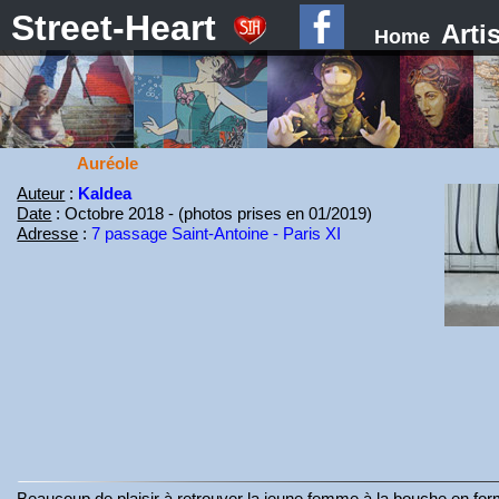
Street-Heart
Arti
Home
Auréole
Auteur
:
Kaldea
Date
: Octobre 2018 - (photos prises en 01/2019)
Adresse
:
7 passage Saint-Antoine - Paris XI
Beaucoup de plaisir à retrouver la jeune femme à la bouche en for