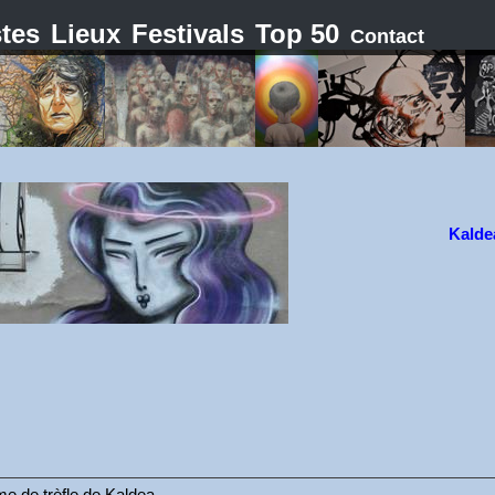
stes
Lieux
Festivals
Top 50
Contact
Kalde
me de trèfle de Kaldea.