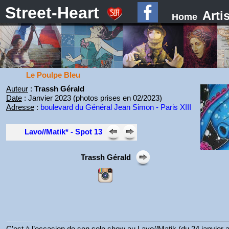
Street-Heart
Arti
Home
Le Poulpe Bleu
Auteur
:
Trassh Gérald
Date
: Janvier 2023 (photos prises en 02/2023)
Adresse
:
boulevard du Général Jean Simon - Paris XIII
Lavo//Matik* - Spot 13
Trassh Gérald
C’est à l’occasion de son solo show au Lavo//Matik (du 24 janvier au