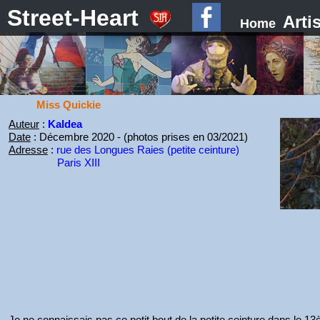
Street-Heart
Arti
Home
Miss Quickie
Auteur
:
Kaldea
Date
: Décembre 2020 - (photos prises en 03/2021)
Adresse
:
rue des Longues Raies (petite ceinture)
Paris XIII
Je ne connaissais pas ce petit bout de la petite ceinture dans le 