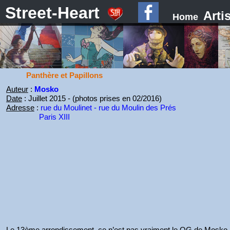
Street-Heart
Arti
Home
Panthère et Papillons
Auteur
:
Mosko
Date
: Juillet 2015 - (photos prises en 02/2016)
Adresse
:
rue du Moulinet - rue du Moulin des Prés
Paris XIII
Le 13ème arrondissement, ce n’est pas vraiment le QG de Mosko ; on