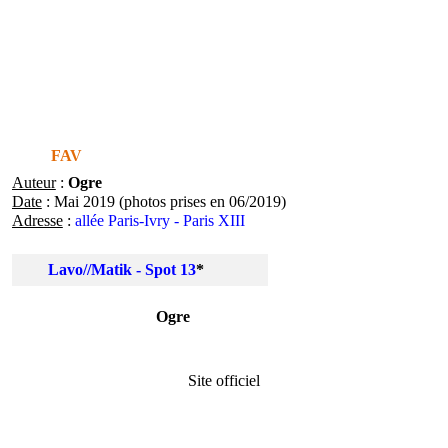
Contact
street-heart.com
Street-Heart
FAV
Artistes
Lieux
Festivals
Home
Auteur
:
Ogre
Top 50
Date
: Mai 2019 (photos prises en 06/2019)
Contact
Adresse
:
allée Paris-Ivry - Paris XIII
Lavo//Matik - Spot 13
*
Ogre
Site officiel