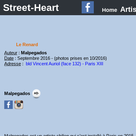
Street-Heart
Arti
Home
Le Renard
Auteur
:
Malpegados
Date
: Septembre 2016 - (photos prises en 10/2016)
Adresse
:
bld Vincent Auriol (face 132) - Paris XIII
Malpegados
Malpegados est un artiste chilien qui s’est installé à Paris en 2015.