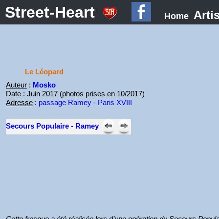
Street-Heart
Arti
Home
Le Léopard
Auteur
:
Mosko
Date
: Juin 2017 (photos prises en 10/2017)
Adresse
:
passage Ramey - Paris XVIII
Secours Populaire - Ramey
Cette fresque a été réalisée lors d’une opération du Secours Popula