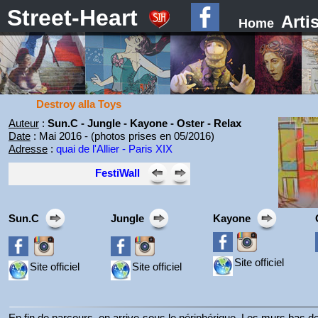
Street-Heart
Arti
Home
Destroy alla Toys
Auteur
:
Sun.C - Jungle - Kayone - Oster - Relax
Date
: Mai 2016 - (photos prises en 05/2016)
Adresse
:
quai de l'Allier - Paris XIX
FestiWall
Sun.C
Jungle
Kayone
Site officiel
Site officiel
Site officiel
En fin de parcours, on arrive sous le périphérique. Les murs bas d