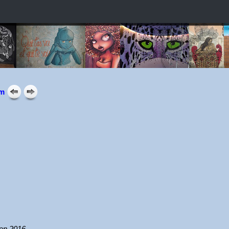
sm
 en 2016.