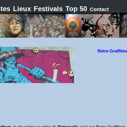
stes
Lieux
Festivals
Top 50
Contact
Retro Graffiti
otham
, le deuxième quartier de
Retropolis
créé par Retro Graffitism