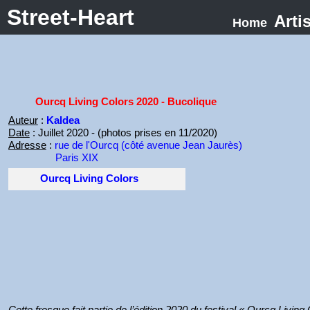
Street-Heart
Arti
Home
Ourcq Living Colors 2020 - Bucolique
Auteur
:
Kaldea
Date
: Juillet 2020 - (photos prises en 11/2020)
Adresse
:
rue de l'Ourcq (côté avenue Jean Jaurès)
Paris XIX
Ourcq Living Colors
Cette fresque fait partie de l’édition 2020 du festival « Ourcq Living