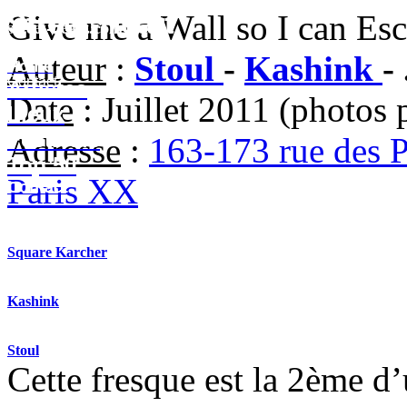
Street-Heart
Give me a Wall so I can Es
street-heart.com
Auteur
:
Stoul
-
Kashink
- 
Home
Contact
Artistes
Date
: Juillet 2011 (photos 
Lieux
Festivals
Adresse
:
163-173 rue des P
Top 50
Paris XX
Contact
Square Karcher
Kashink
Stoul
Cette fresque est la 2ème d