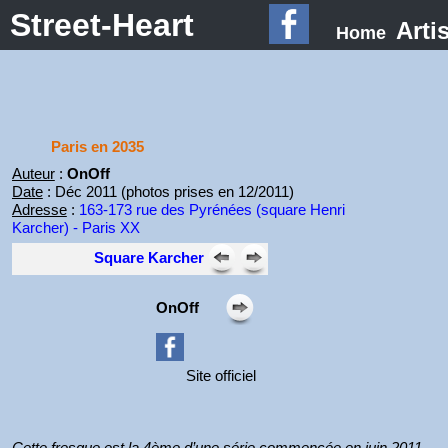
Street-Heart
Arti
Home
Paris en 2035
Auteur
:
OnOff
Date
: Déc 2011 (photos prises en 12/2011)
Adresse
:
163-173 rue des Pyrénées (square Henri
Karcher) - Paris XX
Square Karcher
OnOff
Site officiel
Cette fresque est la 4ème d’une série commencée en juin 2011.