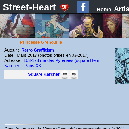
Street-Heart
Arti
Home
Princesse Grenouille
Auteur
:
Retro Graffitism
Date
: Mars 2017 (photos prises en 03-2017)
Adresse
:
163-173 rue des Pyrénées (square Henri
Karcher) - Paris XX
Square Karcher
Cette fresque est la 32ème d’une série commencée en juin 2011.