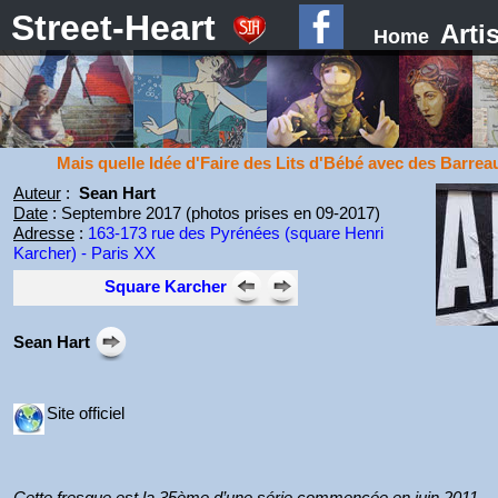
Street-Heart
Arti
Home
Mais quelle Idée d'Faire des Lits d'Bébé avec des Barrea
Auteur
:
Sean Hart
Date
: Septembre 2017 (photos prises en 09-2017)
Adresse
:
163-173 rue des Pyrénées (square Henri
Karcher) - Paris XX
Square Karcher
Sean Hart
Site officiel
Cette fresque est la 35ème d’une série commencée en juin 2011.