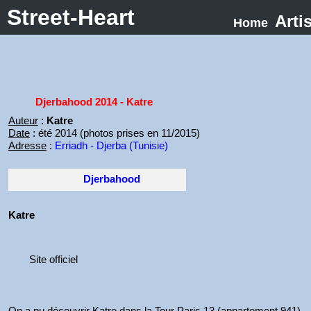
Street-Heart
Arti
Home
Djerbahood 2014 - Katre
Auteur
:
Katre
Date
: été 2014 (photos prises en 11/2015)
Adresse
:
Erriadh - Djerba (Tunisie)
Djerbahood
Katre
Site officiel
On a pu découvrir Katre dans la Tour Paris 13 (appartement 941).