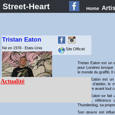
Street-Heart
Arti
Home
Tristan Eaton
Né en 1978 - Etats-Unis
Site Officiel
Tristan Eaton est un a
pour Londres lorsque T
le monde du graffiti. I
Tristan Eaton est un 
Actualité
peinture d’atelier, le 
considère avant tout 
Tristan Eaton se fait
Kidrobot, référence 
Thunderdog, sa propre
Son œuvre est infl