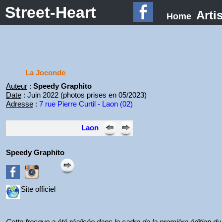
Street-Heart
Arti
Home
La Joconde
Auteur
:
Speedy Graphito
Date
: Juin 2022 (photos prises en 05/2023)
Adresse
:
7 rue Pierre Curtil - Laon (02)
Laon
Speedy Graphito
Site officiel
Cette fresque a été réalisée dans le cadre de la première édition du