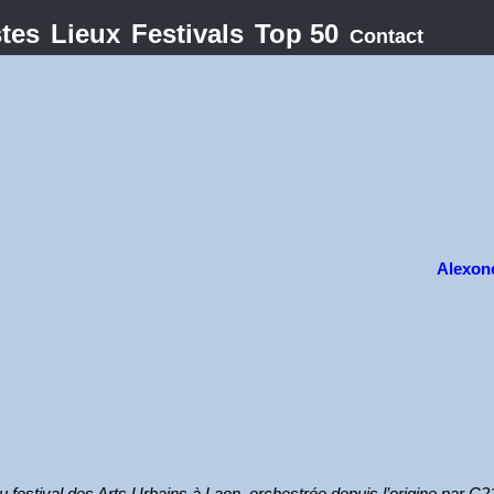
stes
Lieux
Festivals
Top 50
Contact
Alexon
u festival des Arts Urbains à Laon, orchestrée depuis l’origine par C