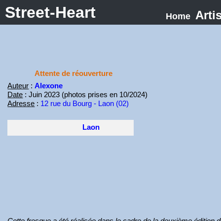
Street-Heart
Arti
Home
Attente de réouverture
Auteur
:
Alexone
Date
: Juin 2023 (photos prises en 10/2024)
Adresse
:
12 rue du Bourg - Laon (02)
Laon
Cette fresque a été réalisée dans le cadre de la deuxième édition d