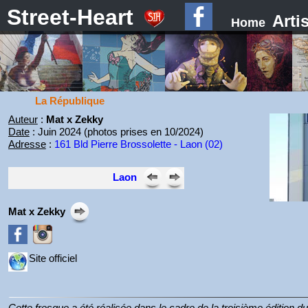
Street-Heart
Arti
Home
La République
Auteur
:
Mat x Zekky
Date
: Juin 2024 (photos prises en 10/2024)
Adresse
:
161 Bld Pierre Brossolette - Laon (02)
Laon
Mat x Zekky
Site officiel
Cette fresque a été réalisée dans le cadre de la troisième édition du