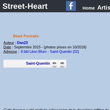
Street-Heart
Arti
Home
Black Portraits
Auteur
:
Dan23
Date
: Septembre 2015 - (photos prises en 10/2018)
Adresse
:
8 bld Léon Blum - Saint-Quentin (02)
Saint-Quentin
Cette fresque a été réalisée à l’occasion de la deuxième édition du 