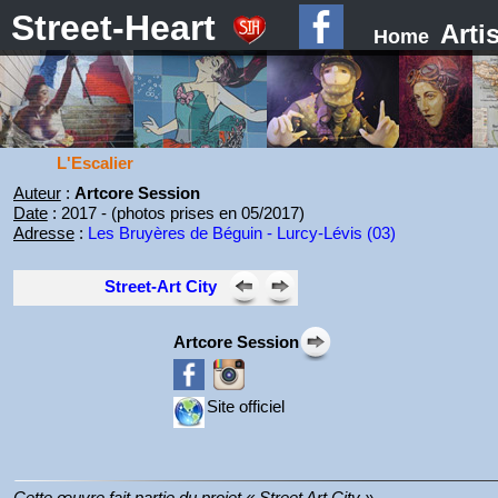
Street-Heart
Arti
Home
L'Escalier
Auteur
:
Artcore Session
Date
: 2017 - (photos prises en 05/2017)
Adresse
:
Les Bruyères de Béguin - Lurcy-Lévis (03)
Street-Art City
Artcore Session
Site officiel
Cette œuvre fait partie du projet « Street Art City ».