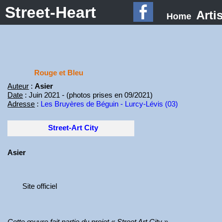
Street-Heart
Arti
Home
Rouge et Bleu
Auteur
:
Asier
Date
: Juin 2021 - (photos prises en 09/2021)
Adresse
:
Les Bruyères de Béguin - Lurcy-Lévis (03)
Street-Art City
Asier
Site officiel
Cette œuvre fait partie du projet « Street Art City ».