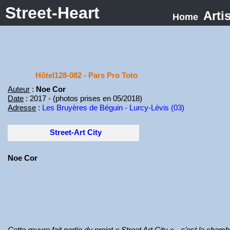
Street-Heart
Arti
Home
Hôtel128-082 - Pars Pro Toto
Auteur
:
Noe Cor
Date
: 2017 - (photos prises en 05/2018)
Adresse
:
Les Bruyères de Béguin - Lurcy-Lévis (03)
Street-Art City
Noe Cor
Cette œuvre fait partie du projet « Street Art City » - c’est la cham