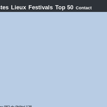
stes
Lieux
Festivals
Top 50
Contact
bre 082 de l’Hôtel 128.