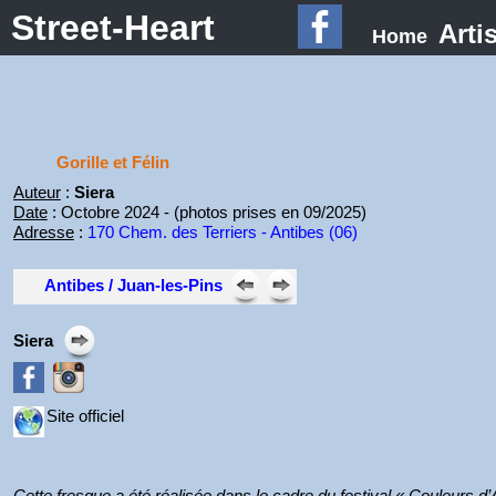
Street-Heart
Arti
Home
Gorille et Félin
Auteur
:
Siera
Date
: Octobre 2024 - (photos prises en 09/2025)
Adresse
:
170 Chem. des Terriers - Antibes (06)
Antibes / Juan-les-Pins
Siera
Site officiel
Cette fresque a été réalisée dans le cadre du festival « Couleurs 