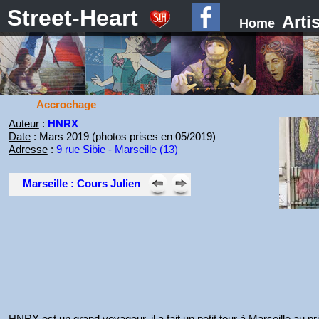
Street-Heart
Arti
Home
Accrochage
Auteur
:
HNRX
Date
: Mars 2019 (photos prises en 05/2019)
Adresse
:
9 rue Sibie - Marseille (13)
Marseille : Cours Julien
HNRX est un grand voyageur, il a fait un petit tour à Marseille au 