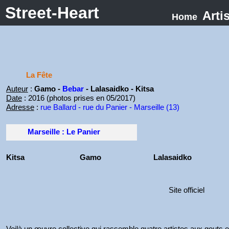
Street-Heart
Arti
Home
La Fête
Auteur
:
Gamo -
Bebar
- Lalasaidko - Kitsa
Date
: 2016 (photos prises en 05/2017)
Adresse
:
rue Ballard - rue du Panier - Marseille (13)
Marseille : Le Panier
Kitsa
Gamo
Lalasaidko
Site officiel
Voilà un œuvre collective qui rassemble quatre artistes aux gouts 