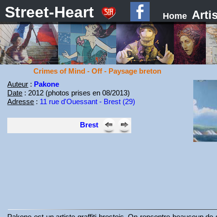
Street-Heart
Arti
Home
Crimes of Mind - Off - Paysage breton
Auteur
:
Pakone
Date
: 2012 (photos prises en 08/2013)
Adresse
:
11 rue d'Ouessant - Brest (29)
Brest
Pakone est un artiste graffiti brestois. On rencontre beaucoup de 