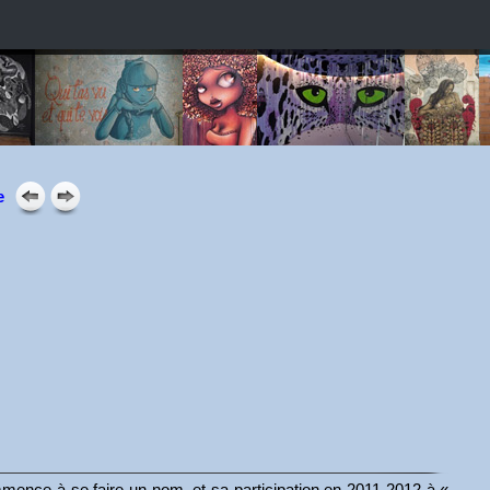
e
ommence à se faire un nom, et sa participation en 2011-2012 à «