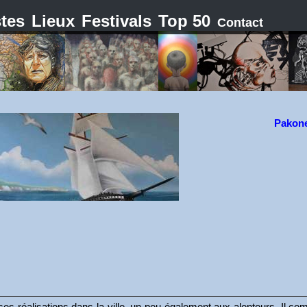
stes
Lieux
Festivals
Top 50
Contact
Pakon
ses réalisations dans la ville, un peu également aux alentours. Il c