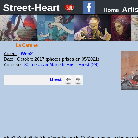
Street-Heart
Arti
Home
La Carène
Auteur
:
Wen2
Date
: Octobre 2017 (photos prises en 05/2021)
Adresse
:
30 rue Jean Marie le Bris - Brest (29)
Brest
Wen2 s’est attelé à la décoration de la Carène, une salle des musi