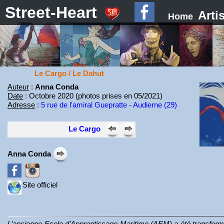
Street-Heart
Arti
Home
Le Cargo / Le Dahut
Auteur
:
Anna Conda
Date
: Octobre 2020 (photos prises en 05/2021)
Adresse
:
5 rue de l'amiral Guepratte - Audierne (29)
Le Cargo
Anna Conda
Site officiel
L’ancienne Ecole d’Apprentissage Maritime (AEM) a été transformé 