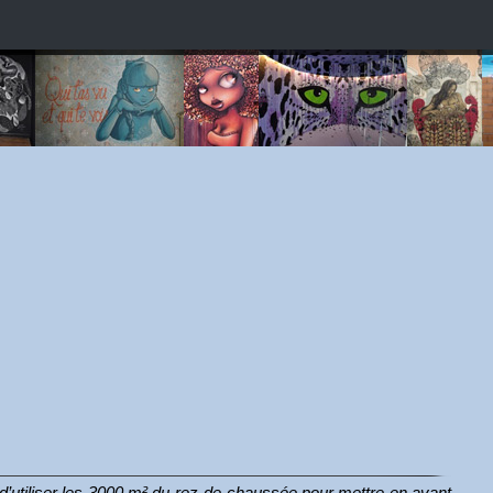
d’utiliser les 3000 m² du rez-de-chaussée pour mettre en avant