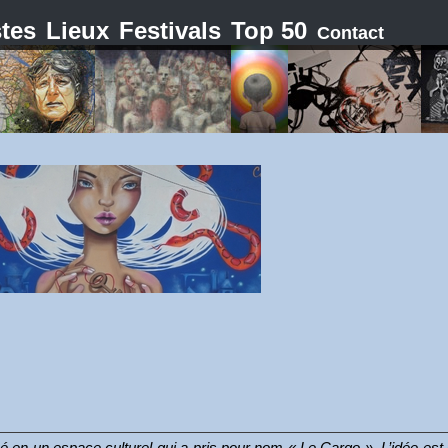
stes
Lieux
Festivals
Top 50
Contact
en un espace culturel qui a pris pour nom « Le Cargo ». L’idée est 