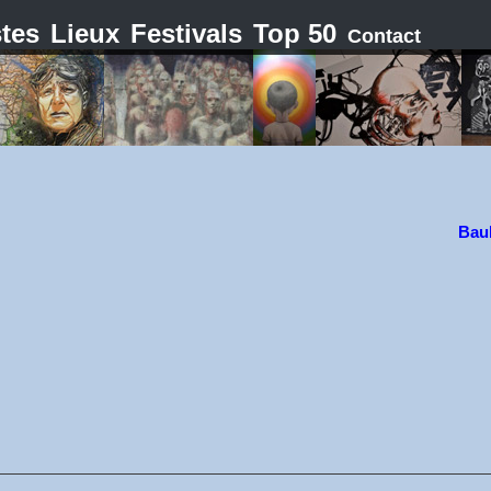
stes
Lieux
Festivals
Top 50
Contact
Baul
.