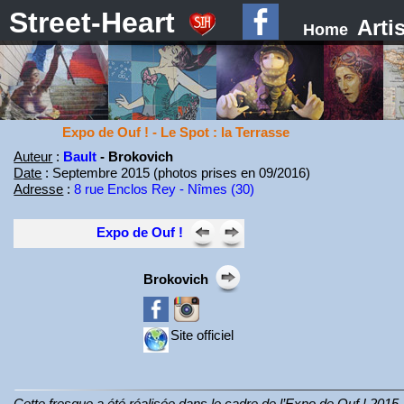
Street-Heart
Arti
Home
Expo de Ouf ! - Le Spot : la Terrasse
Auteur
:
Bault
- Brokovich
Date
: Septembre 2015 (photos prises en 09/2016)
Adresse
:
8 rue Enclos Rey - Nîmes (30)
Expo de Ouf !
Brokovich
Site officiel
Cette fresque a été réalisée dans le cadre de l’Expo de Ouf ! 2015