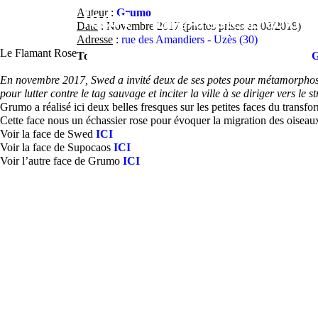
Contact
Street-Heart
Auteur
:
Grumo
street-
Artistes
Lieux
Fe
Home
Date
: Novembre 2017 (photos prises en 08/2018)
Adresse
:
rue des Amandiers - Uzès (30)
heart.com
Le Flamant Rose
Tout
Uzès et
En novembre 2017, Swed a invité deux de ses potes pour métamorphoser
alentours
pour lutter contre le tag sauvage et inciter la ville à se diriger vers le st
Grumo a réalisé ici deux belles fresques sur les petites faces du transfo
Cette face nous un échassier rose pour évoquer la migration des oiseau
Voir la face de Swed
ICI
Voir la face de Supocaos
ICI
Voir l’autre face de Grumo
ICI