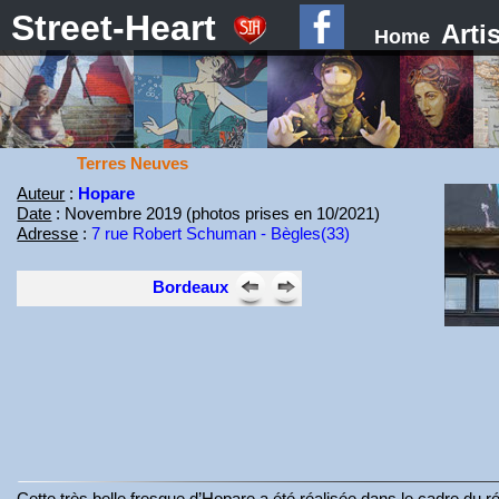
Street-Heart
Arti
Home
Terres Neuves
Auteur
:
Hopare
Date
: Novembre 2019 (photos prises en 10/2021)
Adresse
:
7 rue Robert Schuman - Bègles(33)
Bordeaux
Cette très belle fresque d’Hopare a été réalisée dans le cadre du