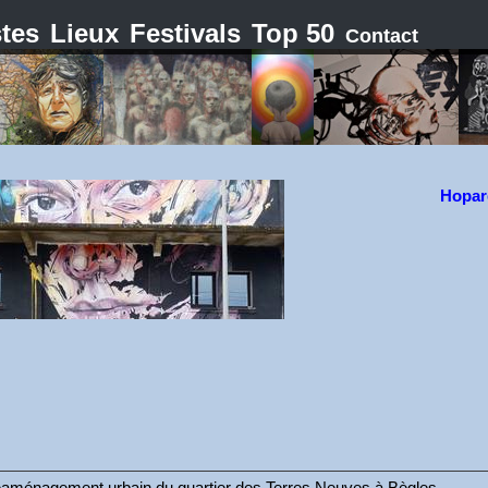
stes
Lieux
Festivals
Top 50
Contact
Hopar
 réaménagement urbain du quartier des Terres Neuves à Bègles,