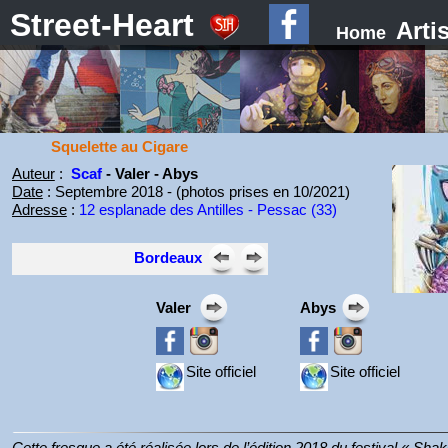
Street-Heart
Arti
Home
Squelette au Cigare
Auteur
:
Scaf
- Valer - Abys
Date
: Septembre 2018 - (photos prises en 10/2021)
Adresse
:
12 esplanade des Antilles - Pessac (33)
Bordeaux
Valer
Abys
Site officiel
Site officiel
Cette fresque a été réalisée lors de l’édition 2018 du festival « Sh