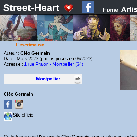
Street-Heart
Arti
Home
L'escrimeuse
Auteur
:
Cléo Germain
Date
: Mars 2023 (photos prises en 09/2023)
Adresse
:
1 rue Pralon - Montpellier (34)
Montpellier
Cléo Germain
Site officiel
Cette fresque est l’œuvre de Cléo Germain, une artiste que je déco