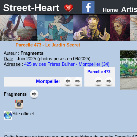
Street-Heart
Arti
Home
Parcelle 473 - Le Jardin Secret
Auteur
:
Fragments
Date
: Juin 2025 (photos prises en 09/2025)
Adresse
:
425 av des Frères Bulher - Montpellier (34)
Parcelle 473
Montpellier
Fragments
Site officiel
Cette fresque se trouve sur un mur extérieur du musée Parcelle 473